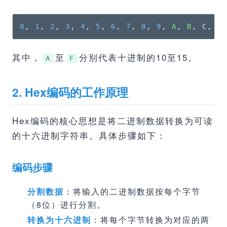
0
, 
1
, 
2
, 
3
, 
4
, 
5
, 
6
, 
7
, 
8
, 
9
, 
A
, 
B
, C, D
其中，
至
分别代表十进制的10至15。
A
F
2. Hex编码的工作原理
Hex编码的核心思想是将二进制数据转换为可读
的十六进制字符串。具体步骤如下：
编码步骤
分割数据
：将输入的二进制数据按每个字节
（8位）进行分割。
转换为十六进制
：将每个字节转换为对应的两