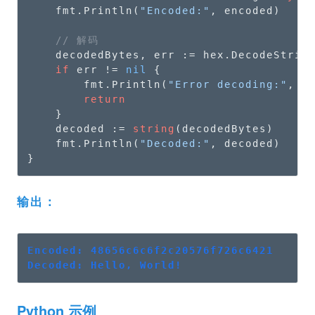
    fmt.Println(
"Encoded:"
, encoded)

// 解码
    decodedBytes, err := hex.DecodeString
if
 err != 
nil
 {

        fmt.Println(
"Error decoding:"
, er
return
    }

    decoded := 
string
(decodedBytes)

    fmt.Println(
"Decoded:"
, decoded)

}
输出：
Encoded: 48656c6c6f2c20576f726c6421
Decoded: Hello, World!
Python 示例