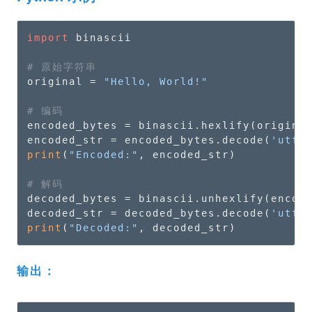
import
 binascii

# 原始字符串
original = 
"Hello, World!"
# 编码
encoded_bytes = binascii.hexlify(origina
encoded_str = encoded_bytes.decode(
'utf-
print
(
"Encoded:"
, encoded_str)

# 解码
decoded_bytes = binascii.unhexlify(encode
decoded_str = decoded_bytes.decode(
'utf-
print
(
"Decoded:"
, decoded_str)
输出：