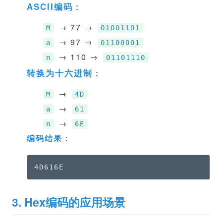
：
ASCII编码
→ 77 →
M
01001101
→ 97 →
a
01100001
→ 110 →
n
01101110
：
转换为十六进制
→
M
4D
→
a
61
→
n
6E
编码结果
：
4D616E
3. Hex编码的应用场景