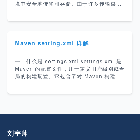
境中安全地传输和存储。由于许多传输媒介
（如电子邮件、HTTP协议）对二进制数据
有特定的限制或处理方式，Base64提供了
一种可靠的方法来确保数据在这些环境中的
完整性和可读性。
Maven setting.xml 详解
一、什么是 settings.xml settings.xml 是
Maven 的配置文件，用于定义用户级别或全
局的构建配置。它包含了对 Maven 构建过
程影响较大的设置，如： 本地仓库的位置
远程仓库的镜像 代理服务器配置 认证信息
（如私有仓库的用户名和
刘宇帅