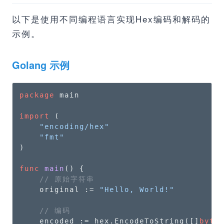
以下是使用不同编程语言实现Hex编码和解码的
示例。
Golang 示例
package
 main

import
 (

"encoding/hex"
"fmt"
)

func
main
()
 {

// 原始字符串
    original := 
"Hello, World!"
// 编码
    encoded := hex.EncodeToString([]
byte