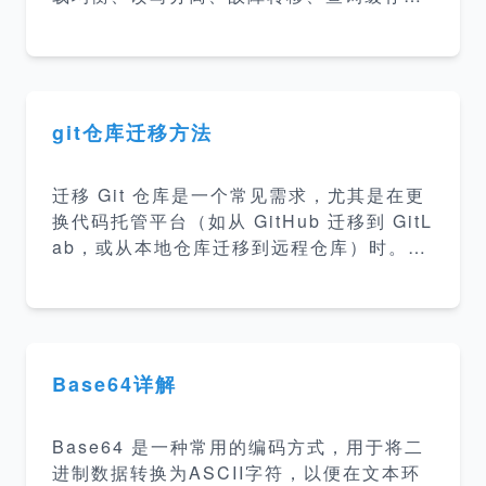
高级功能。它通过在客户端和 MySQL 服务
器之间充当中间层，实现对数据库连接和查
询的智能管理，从而提升整体系统的性能和
可靠性。
git仓库迁移方法
迁移 Git 仓库是一个常见需求，尤其是在更
换代码托管平台（如从 GitHub 迁移到 GitL
ab，或从本地仓库迁移到远程仓库）时。以
下是几种常见的 Git 仓库迁移方法，具体使
用哪种方法取决于你需要保留的内容（如历
史记录、分支、
Base64详解
Base64 是一种常用的编码方式，用于将二
进制数据转换为ASCII字符，以便在文本环