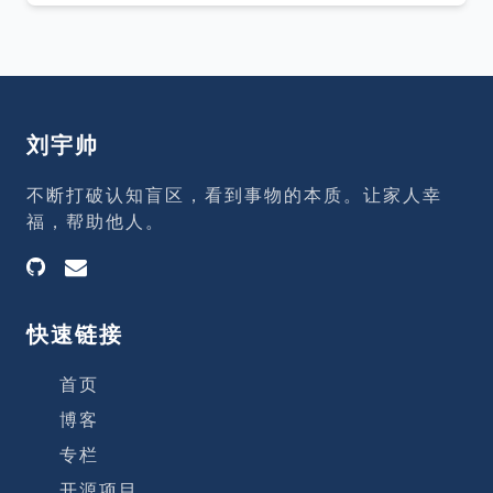
个，它们几乎都是冲
头到尾接过去。 用了两个多月，大家从一开
始的别扭、吐槽、不信任，慢慢变成了——
用得挺顺。 顺到，没人抱怨了。 按理说，
这是天大的好事。 可那一刻，我心里咯噔一
下。 因为&quot;没人提问题&quot;，有两
刘宇帅
种可能：一种是真的没问题了，另一种是，
大家已经看不见问题了。 我估计，是后者。
不断打破认知盲区，看到事物的本质。让家人幸
浮在水面上的，是看得见的成绩 这半年，团
福，帮助他人。
队是真的变样了。 Zeus、Zeus
快速链接
首页
博客
专栏
开源项目