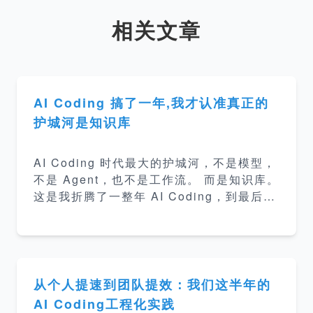
相关文章
AI Coding 搞了一年,我才认准真正的
护城河是知识库
AI Coding 时代最大的护城河，不是模型，
不是 Agent，也不是工作流。 而是知识库。
这是我折腾了一整年 AI Coding，到最后才
慢慢看明白的事。 可一开始，我和大多数人
一样，劲儿全使在另一个地方——工作流。
怎么把写 PRD、出方案、写代码、生成测
试串成一条链路，让 AI 一步步往下跑。 工
作流跑通了，下一个问题马上冒出来—— AI
从个人提速到团队提效：我们这半年的
跑这些命令的时候，到底读什么？ 光给它代
AI Coding工程化实践