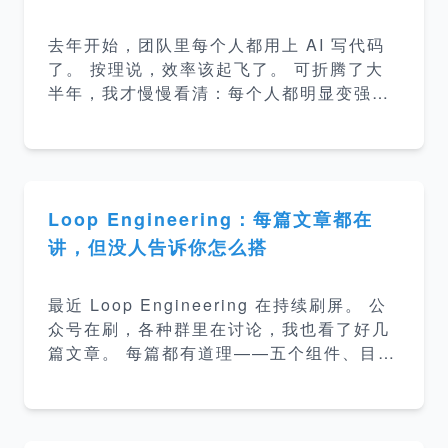
码，不够。 于是所有人又一窝蜂去搞知识
库。研发在搞，产品在搞，业务也在搞。 可
去年开始，团队里每个人都用上 AI 写代码
搞着搞着我发现一件事：几乎没人能说清，
了。 按理说，效率该起飞了。 可折腾了大
知识库到底该是什么。 先说说，知识库不该
半年，我才慢慢看清：每个人都明显变强
是什么 很多人理解的知识库，是&quot;把代
了，但团队的合力却没跟着强起来。 会用 A
码翻
I 的人，效率飞涨。 用得浅的人，被甩在后
面。 几十个开发，几十套打法——各自的 p
rompt 习惯、各自的提示词、各自摸索出的
一套方法。 这本来不是坏事。 坏就坏在，
Loop Engineering：每篇文章都在
大家的产出开始对不上了。 同一个功能，不
讲，但没人告诉你怎么搭
同人让 AI 写出来的代码，风格能差出十万
八千里。 某个同事摸到一个好用的技巧，群
最近 Loop Engineering 在持续刷屏。 公
里截图一发，热闹两句，然后就沉底了。 下
众号在刷，各种群里在讨论，我也看了好几
一个新人进来，还是从零开始踩。 文档呢？
篇文章。 每篇都有道理——五个组件、目标
散在各个服务的 README 里，或者干脆躺
定义、古德哈特定律，逻辑很清晰，我都信
在某个人的电脑里。 遇到跨
了。 但看完之后有点空。 我的工作流该怎
么 Loop 化？从哪起手？搭出来以后长什么