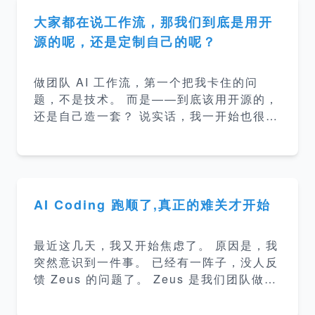
样？ 没一篇说清楚。 所以想聊聊我自己的
理解，以及我们实际在做的事——我们团队
大家都在说工作流，那我们到底是用开
搭了个叫 Talos 的系统，算是目前我见过最
源的呢，还是定制自己的呢？
接近&quot;生产级 Loop Engineering&qu
ot;的垂类实践。 Loop 其实只有两种形态
做团队 AI 工作流，第一个把我卡住的问
在我看来，Loop Engineering 这件事，放
题，不是技术。 而是——到底该用开源的，
长了看只有两个终点。 第一个是通用智能 A
还是自己造一套？ 说实话，我一开始也很犹
I。 它足够强
豫。 毕竟&quot;自己造轮子&quot;这四个
字，听着就不太聪明。 所以动手之前，我特
意花了不少时间，认真研究了一圈现成的方
案：BMAD、OpenSpec、SuperPower
s、SpecKit…… 一个个看下来，我的第一
AI Coding 跑顺了,真正的难关才开始
感受是：真优雅。 👏 设计思路清晰，工程
化也讲究，看得出背后都是高手。 可越往深
最近这几天，我又开始焦虑了。 原因是，我
里看，我越发现：它们再好，也不是为我们
突然意识到一件事。 已经有一阵子，没人反
这种团队设计的。 所以，最终我还是决定做
馈 Zeus 的问题了。 Zeus 是我们团队做的
我们自己的工作流。 三个绕不过去的坎 具
一套 AI Coding 工具体系。 说白了，就是
体说，是三个坎，每一个都硌得慌。 第一
想让 AI 把&quot;写代码&quot;这件事，从