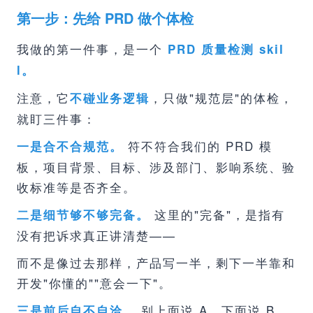
第一步：先给 PRD 做个体检
我做的第一件事，是一个
PRD 质量检测 skil
l。
注意，它
，只做"规范层"的体检，
不碰业务逻辑
就盯三件事：
符不符合我们的 PRD 模
一是合不合规范。
板，项目背景、目标、涉及部门、影响系统、验
收标准等是否齐全。
这里的"完备"，是指有
二是细节够不够完备。
没有把诉求真正讲清楚——
而不是像过去那样，产品写一半，剩下一半靠和
开发"你懂的""意会一下"。
别上面说 A，下面说 B，
三是前后自不自洽。