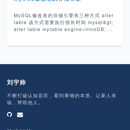
d`), UNIQUE KEY `short_url` (`short_ur
l`) ) ENGINE=InnoDB AUTO_INCREME
MySQL修改表的存储引擎有三种方式 alter
NT
table 该方式需要执行很长时间 mysql&gt;
alter table mytable engine=InnoDB; 导
入导出 使用mysqldump导出表，修改导出
文件里的create table后面表的名称。 创建
新的表。 mysqldump导出的表里会包含dro
p table，所以要注意！删除该句。防止数据
丢失 创建和查询 mysql&gt; create table
new_table_name like table_name; mys
ql&gt; alter table new_table_name eng
刘宇帅
in
不断打破认知盲区，看到事物的本质。让家人幸
福，帮助他人。