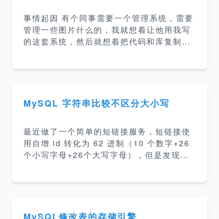
据库有： Orcale MySQL Microsoft SQL
事情起因 有个同事需要一个管理系统，需要
server PostgreSQL SQLLite MariaDB
管理一些图片什么的，我就想着让他用我写
关系型数据库特点 事务性
的这套系统，然后就想着把代码和库复制一
份出来给他用就可以了，然后我顺便可以把
一些需要写到配置里的东西提炼下，让这套
系统成为一个可复制部署的 CMS 系统。 实
操删库过程 第一步 很熟练的把代码复制一
份，nginx 配置复制并修改一份。 第二步：
MySQL 字符串比较不区分大小写
删库 登陆数据库 新建库、切到新建库 删
库：因为我部署这个博客系统的时候有把初
最近做了一个简单的短链接服务，短链接使
始化数据库的 sql 文件放到服务器上，我看
用自增 id 转化为 62 进制（10 个数字+26
了下还在。然后直接source init.sql。 3步
个小写字母+26个大写字母），但是发现插
完成之后，有种莫名的感觉涌上心头，然后
入数据库报了索引插入重复。 展示 创建测
打开我的博客，发现里面数据已经空了。。
试表 CREATE TABLE `test` ( `id` int(1
其实我这里使用了Ph
0) unsigned NOT NULL AUTO_INCREM
ENT, `short_url` varchar(255) NOT NU
LL COMMENT '测试', PRIMARY KEY (`i
MySQL修改表的存储引擎