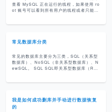
查看 MySQL 正在运行的线程，如果使用 ro
ot 账号可以看到所有用户的线程或者只能看
到所使用账号自己的线程，当然如果该用户
被赋予了 Process 权限也是可以查看所有
用户的线程的。 命令使用展示： mysql&gt;
show processlist; +-----+------+-----------
+------+---------+------+----------+-----------
常见数据库分类
-------+ | Id | User | Host | db | Comman
d | Time | S
常见的数据库主要分为三类，SQL（关系型
数据库）、NoSQL（非关系型数据库）、N
ewSQL。 SQL SQL即关系型数据库（RD
BMS — Relational Database Managem
ent System），SQL 是基于关系型数据模
型设计的数据库，SQL用二维表格表示实体
以及实体之间的关系，对数据的操作也几乎
全部建立在一个或多个关系表格上，通过对
我是如何成功删库并手动进行数据恢复
这些关联的表格分组、合并、连接、选取等
的
运算来实现数据库的管理。 常见的关系型数