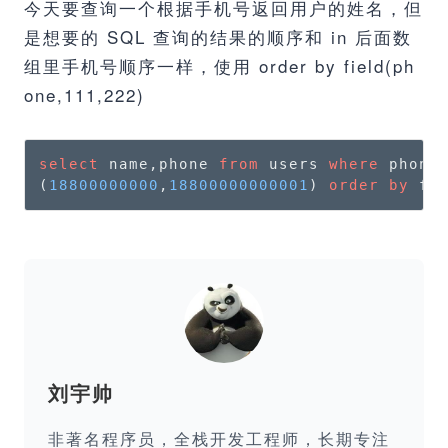
今天要查询一个根据手机号返回用户的姓名，但
是想要的 SQL 查询的结果的顺序和 in 后面数
组里手机号顺序一样，使用 order by field(ph
one,111,222)
select
 name,phone 
from
 users 
where
 phone
(
18800000000
,
18800000000001
) 
order
by
 fi
刘宇帅
非著名程序员，全栈开发工程师，长期专注